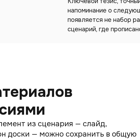
Ключевой тезис, точный
напоминание о следующ
появляется не набор ра
сценарий, где прописано
атериалов
рсиями
емент из сценария — слайд,
он доски — можно сохранить в общую