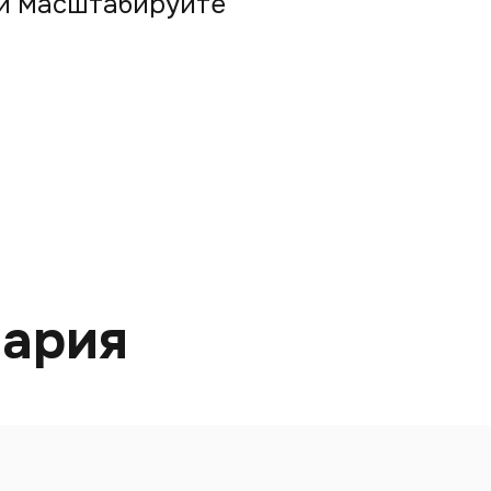
 и масштабируйте
нария