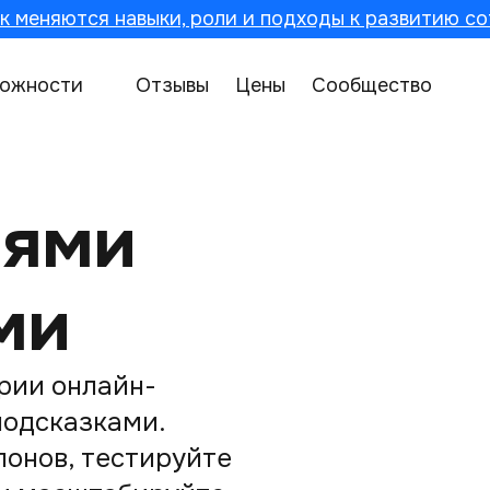
к меняются навыки, роли и подходы к развитию со
ожности
Отзывы
Цены
Сообщество
риями
ми
рии онлайн-
подсказками.
лонов, тестируйте