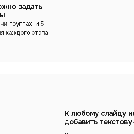
ожно задать
пы
ини-группах и 5
ля каждого этапа
К любому слайду и
добавить текстову